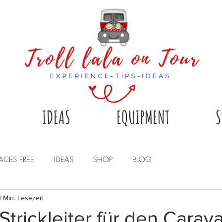
IDEAS
EQUIPMENT
S
LACES FREE
IDEAS
SHOP
BLOG
1 Min. Lesezeit
trickleiter für den Carava