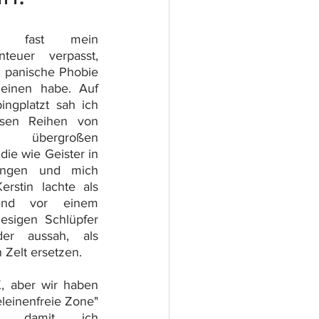
e fast mein 
teuer verpasst, 
e panische Phobie 
einen habe. Auf 
ngplatzt sah ich 
osen Reihen von 
übergroßen 
ie wie Geister in 
ingen und mich 
erstin lachte als 
end vor einem 
esigen Schlüpfer 
der aussah, als 
 Zelt ersetzen. 
 aber wir haben 
leinenfreie Zone" 
et, damit ich 