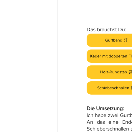
Das brauchst Du:
Gurtband 🛒
Keder mit doppelten Fl
Holz-Rundstab 
Schiebeschnallen 
Die Umsetzung:
Ich habe zwei Gur
An das eine End
Schieberschnallen an