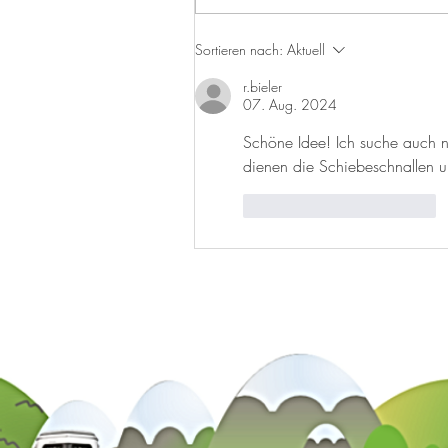
Ist die Box clever, hast diese
Sortieren nach:
Aktuell
forever!
r.bieler
07. Aug. 2024
Schöne Idee! Ich suche auch 
dienen die Schiebeschnallen u
Gefällt mir
Antworten