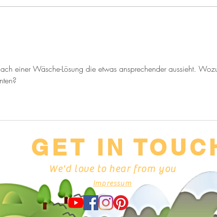
Weniger schleppen, mehr
können!
nach einer Wäsche-Lösung die etwas ansprechender aussieht. Woz
nten? 
GET IN TOUC
We'd love to hear from you
Impressum