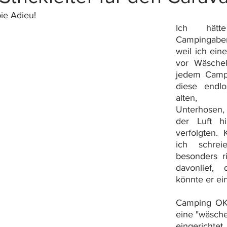
ie Adieu!
Ich hätt
Campingaben
weil ich ein
vor Wäschel
jedem Campi
diese endl
alten, 
Unterhosen, d
der Luft h
verfolgten. K
ich schrei
besonders ri
davonlief, 
könnte er ein
Camping OK,
eine "wäsche
eingericht