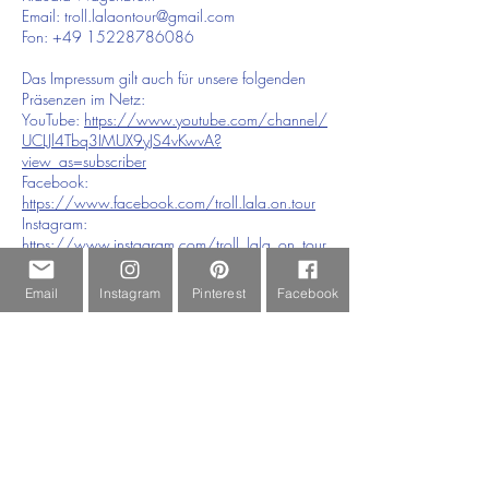
Email:
troll.lalaontour@gmail.com
Fon:
+49 15228786086
Das Impressum gilt auch für unsere folgenden
Präsenzen im Netz:
YouTube:
https://www.youtube.com/channel/
UCLJl4Tbq3IMUX9yJS4vKwvA?
view_as=subscriber
Facebook:
https://www.facebook.com/troll.lala.on.tour
Instagram:
https://www.instagram.com/troll_lala_on_tour
Pinterest:
https:
https://www.pinterest.de/lalaontour/
Email
Instagram
Pinterest
Facebook
Hier geht es zu unserer
Datenschutzerklärung.
GET IN TOUCH