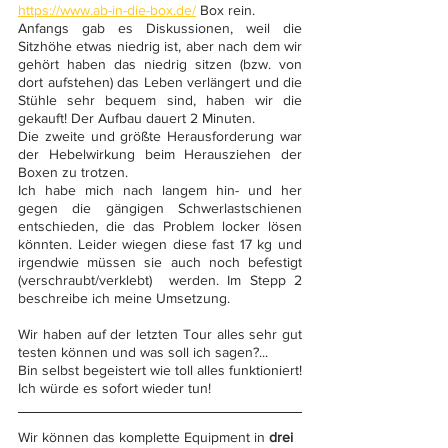
https://www.ab-in-die-box.de/
 Box rein.
Anfangs gab es Diskussionen, weil die 
Sitzhöhe etwas niedrig ist, aber nach dem wir 
gehört haben das niedrig sitzen (bzw. von 
dort aufstehen) das Leben verlängert und die 
Stühle sehr bequem sind, haben wir die 
gekauft! Der Aufbau dauert 2 Minuten.
Die zweite und größte Herausforderung war 
der Hebelwirkung beim Herausziehen der 
Boxen zu trotzen.
Ich habe mich nach langem hin- und her 
gegen die gängigen Schwerlastschienen 
entschieden, die das Problem locker lösen 
könnten. Leider wiegen diese fast 17 kg und 
irgendwie müssen sie auch noch befestigt 
(verschraubt/verklebt)  werden. Im Stepp 2 
beschreibe ich meine Umsetzung.
Wir haben auf der letzten Tour alles sehr gut 
testen können und was soll ich sagen?...
Bin selbst begeistert wie toll alles funktioniert! 
Ich würde es sofort wieder tun!
Wir können das komplette Equipment in 
drei 