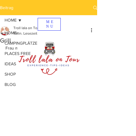
Beitrag
HOME
ME
NU
Troll lala on Tour
HOME
1 Min. Lesezeit
Grill
CAMPINGPLÄTZE
Frau mit Grill sucht "Man(n)" mit Kohle.
PLACES FREE
IDEAS
SHOP
BLOG