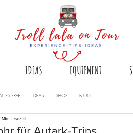
IDEAS
EQUIPMENT
S
LACES FREE
IDEAS
SHOP
BLOG
1 Min. Lesezeit
ohr für Autark-Trips