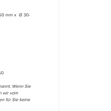
 50 mm x  Ø 30-
50
enannt. Wenn Sie 
n wir vom 
n für Sie keine 