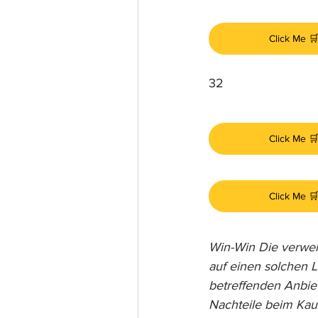
Click Me 
32
Click Me 
Click Me 
Win-Win Die verwend
auf einen solchen L
betreffenden Anbiet
Nachteile beim Kauf