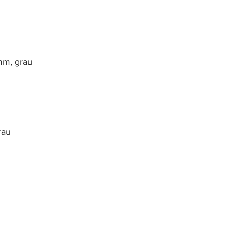
mm, grau
rau