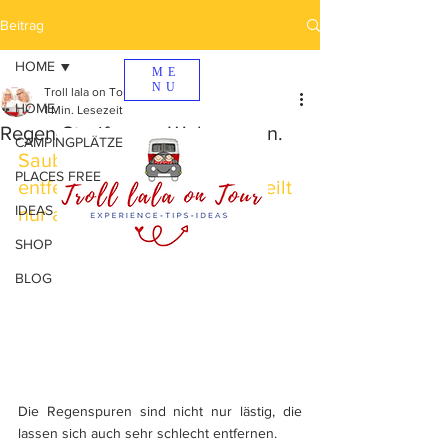
Beitrag
HOME
ME
NU
Troll lala on Tour
HOME
1 Min. Lesezeit
Regen-Streifen am Wohnwagen.
CAMPINGPLÄTZE
Sauberkeit: Wer reinigt, 
PLACES FREE
entfernt nichts, sondern verteilt 
IDEAS
nur anders
 😂
SHOP
BLOG
Die Regenspuren sind nicht nur lästig, die 
lassen sich auch sehr schlecht entfernen.