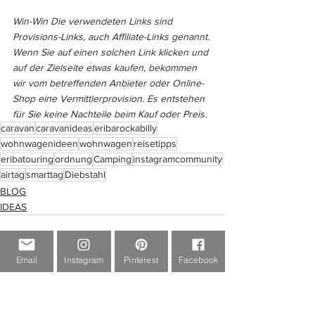
Win-Win Die verwendeten Links sind 
Provisions-Links, auch Affiliate-Links genannt. 
Wenn Sie auf einen solchen Link klicken und 
auf der Zielseite etwas kaufen, bekommen 
wir vom betreffenden Anbieter oder Online-
Shop eine Vermittlerprovision. Es entstehen 
für Sie keine Nachteile beim Kauf oder Preis.
caravan
caravanideas
eribarockabilly
wohnwagenideen
wohnwagen
reisetipps
eribatouring
ordnung
Camping
instagramcommunity
airtag
smarttag
Diebstahl
BLOG
IDEAS
Email
Instagram
Pinterest
Facebook