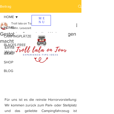
Beitrag
HOME
ME
NU
Troll lala on Tour
HOME
1 Min. Lesezeit
Gestohlen?... nein ihr Wohnwagen
CAMPINGPLÄTZE
macht nur Urlaub in Polen!
PLACES FREE
Einfache Tipps zum Schutz vor 
Wohnwagen-Diebstahl
IDEAS
SHOP
BLOG
Für uns ist es die reinste Horrorvorstellung: 
Wir kommen zurück zum Park- oder Stellplatz 
und das geliebte Campingfahrzeug ist 