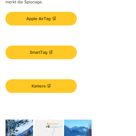
merkt die Spionage.
Apple AirTag 🛒
SmartTag 🛒
Kamera 🛒