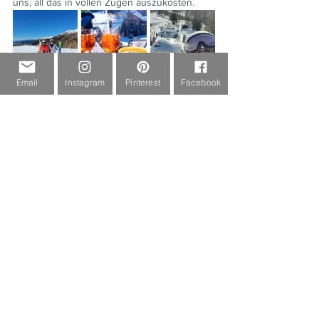
uns, all das in vollen Zügen auszukosten.
Email
Instagram
Pinterest
Facebook
Win-Win Die verwendeten Links sind 
Provisions-Links, auch Affiliate-Links genannt. 
Wenn Sie auf einen solchen Link klicken und 
auf der Zielseite etwas kaufen, bekommen 
wir vom betreffenden Anbieter oder Online-
Shop eine Vermittlerprovision. Es entstehen 
für Sie keine Nachteile beim Kauf oder Preis. 