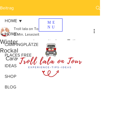
Beitrag
HOME
ME
NU
Troll lala on Tour
HOME
2 Min. Lesezeit
Wintercamping mit dem Eriba
CAMPINGPLÄTZE
Rockabilly
PLACES FREE
Caravan Park Sexten
IDEAS
SHOP
BLOG