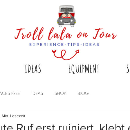
IDEAS
EQUIPMENT
S
LACES FREE
IDEAS
SHOP
BLOG
1 Min. Lesezeit
ute Ruf erst ruiniert, klebt