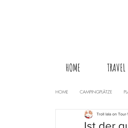
HOME
TRAVEL
HOME
CAMPINGPLÄTZE
P
Troll lala on Tour
Ist der g