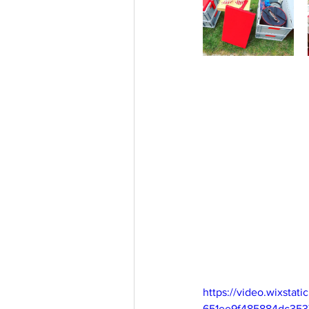
https://video.wixsta
651ee9f485884dc3537