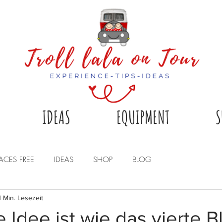
IDEAS
EQUIPMENT
S
LACES FREE
IDEAS
SHOP
BLOG
1 Min. Lesezeit
 Idee ist wie das vierte B