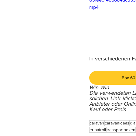
mp4
In verschiedenen F
Box 60
Win-Win
Die verwendeten Lin
solchen Link klick
Anbieter oder Onlin
Kauf oder Preis
caravan
caravanideas
gl
eribatroll
transportboxen