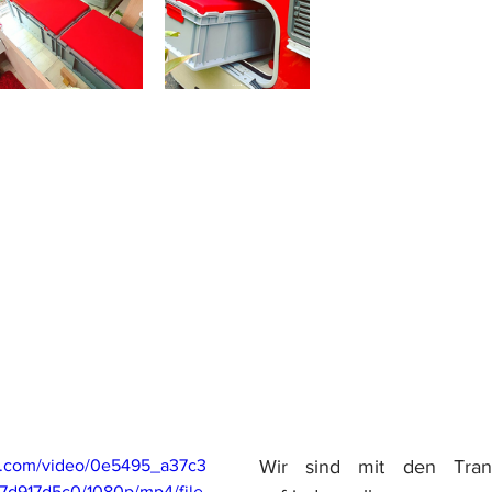
tic.com/video/0e5495_a37c3
Wir sind mit den Trans
d917d5c0/1080p/mp4/file.