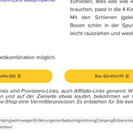
zufrieden, alles was was 
brauchen, passt in die 4 Ki
Mit den Schienen (gekle
Boxen schön in der Spur 
leicht rausziehen und wied
arbkombination möglich.
x40x365 🛒
Box 60x40x170 🛒
ks sind Provisions-Links, auch Affiliate-Links genannt. W
en und auf der Zielseite etwas kaufen, bekommen wir 
e-Shop eine Vermittlerprovision. Es entstehen für Sie kei
amping
wohnwagen
Erfahrungen
eribatouring
ordnung
Camping
Eribarockab
ontour