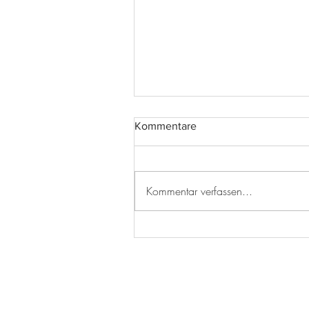
Kommentare
Kommentar verfassen...
Ist die Box clever, hast diese
forever!