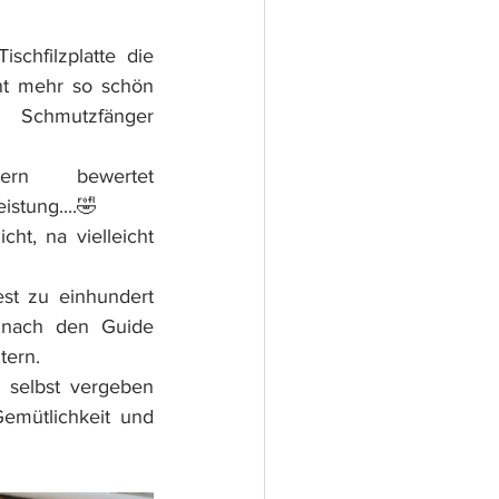
schfilzplatte die 
ht mehr so schön 
hmutzfänger 
rn bewertet 
istung....🤣
ht, na vielleicht 
st zu einhundert 
 nach den Guide 
tern.
selbst vergeben 
emütlichkeit und 