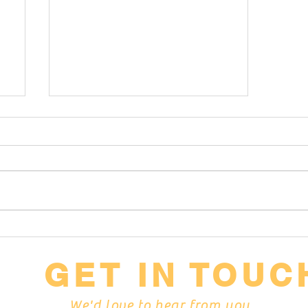
Weniger schleppen, mehr
können!
GET IN TOUC
We'd love to hear from you