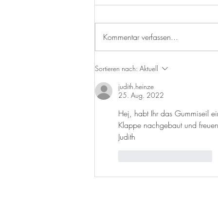
Kommentar verfassen...
Ist die Box clever, hast diese
Sortieren nach:
Aktuell
forever!
judith.heinze
25. Aug. 2022
Hej, habt Ihr das Gummiseil e
Klappe nachgebaut und freuen 
Judith
Gefällt mir
Antworten