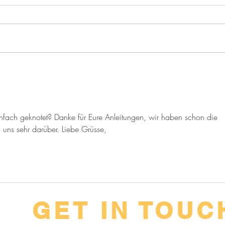
Weniger schleppen, mehr
können!
infach geknotet? Danke für Eure Anleitungen, wir haben schon die 
uns sehr darüber. Liebe Grüsse,
GET IN TOUC