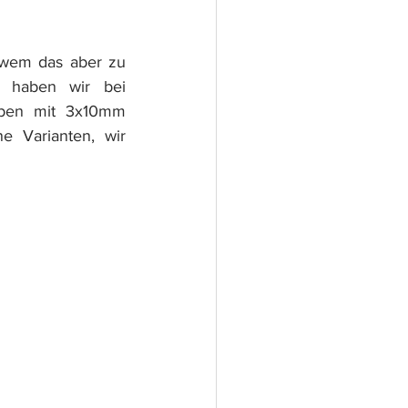
wem das aber zu 
wenig ist der kann wie wir, etwas nachjustieren. Auch diese Idee haben wir bei 
ben mit 3x10mm 
e Varianten, wir 